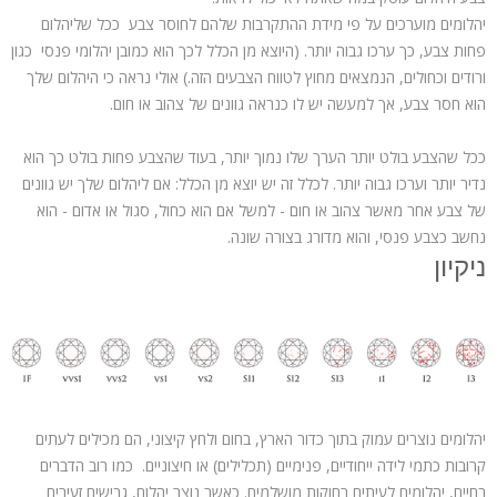
יהלומים מוערכים על פי מידת ההתקרבות שלהם לחוסר צבע ככל שליהלום
פחות צבע, כך ערכו גבוה יותר. (היוצא מן הכלל לכך הוא כמובן יהלומי פנסי כגון
ורודים וכחולים, הנמצאים מחוץ לטווח הצבעים הזה.) אולי נראה כי היהלום שלך
הוא חסר צבע, אך למעשה יש לו כנראה גוונים של צהוב או חום.
ככל שהצבע בולט יותר הערך שלו נמוך יותר, בעוד שהצבע פחות בולט כך הוא
נדיר יותר וערכו גבוה יותר. לכלל זה יש יוצא מן הכלל: אם ליהלום שלך יש גוונים
של צבע אחר מאשר צהוב או חום - למשל אם הוא כחול, סגול או אדום - הוא
נחשב כצבע פנסי, והוא מדורג בצורה שונה.
ניקיון
יהלומים נוצרים עמוק בתוך כדור הארץ, בחום ולחץ קיצוני, הם מכילים לעתים
קרובות כתמי לידה ייחודיים, פנימיים (תכלילים) או חיצוניים. כמו רוב הדברים
בחיים, יהלומים לעיתים רחוקות מושלמים. כאשר נוצר יהלום, גבישים זעירים