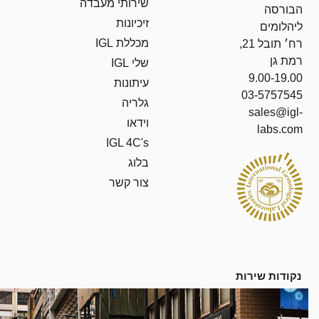
שירותי מעבדה
הבורסה
זיכיונות
ליהלומים
מכללת IGL
רח׳ תובל 21,
רמת גן
שלי IGL
9.00-19.00
עיתונות
03-5757545
גלריה
sales@igl-
וידאו
labs.com
IGL 4C's
בלוג
צור קשר
נקודות שירות